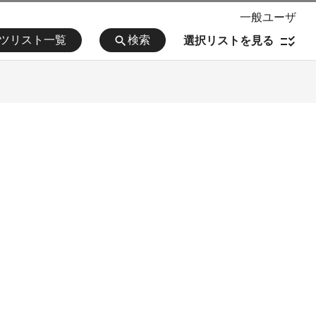
一般ユーザ
ツリスト一覧
検索
checklist_rtl
選択リストを見る
search